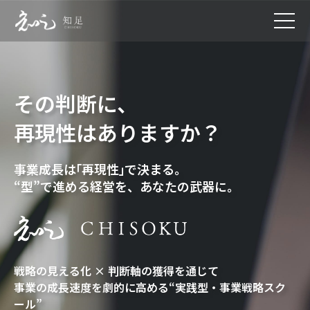
その判断に、
再現性はありますか？
事業成長
は
「再現性
」
で決まる。
“型”で進める経営を、あなたの武器に。
戦略の見える化 × 判断軸の獲得を通じて
事業の成長速度を劇的に高める“実践型・事業戦略スク
ール”