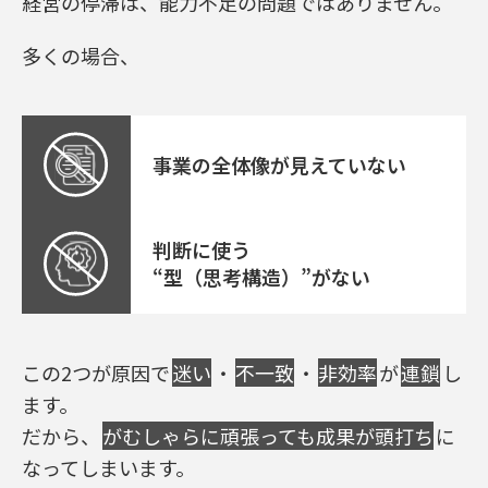
経営の停滞は、能力不足の問題ではありません。
多くの場合、
事業の全体像が見えていない
判断に使う
“型（思考構造）”がない
この2つが原因で
迷い
・
不一致
・
非効率
が
連鎖
し
ます。
だから、
がむしゃらに頑張っても成果が頭打ち
に
なってしまいます。