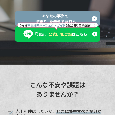
あなたの事業の
“詰まり”を無料で壁打ち
今なら
事業戦略パーフェクトガイ
ド
（全117P
）
無料配布中！
「知足」
公式LINE登録
はこちら
こんな不安や課題は
ありませんか？
売上を伸ばしたいが、
どこに集中すべきか分か