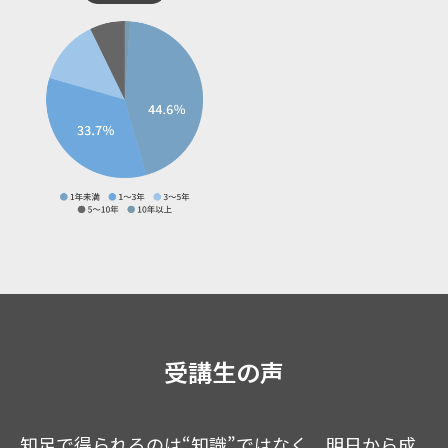
受講生の声
事業戦略パーフェクトガイ
ド
）
「知足」
公式LINE登録
はこちら
知足で得られるのは“知識”ではなく、明日から成