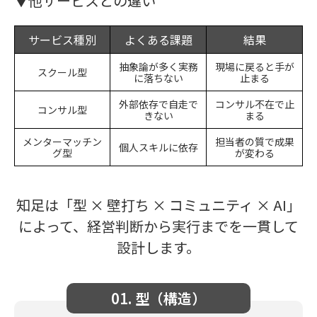
▼他サービスとの違い
サービス種別
よくある課題
結果
抽象論が多く実務
現場に戻ると手が
スクール型
に落ちない
止まる
外部依存で自走で
コンサル不在で止
コンサル型
きない
まる
メンターマッチン
担当者の質で成果
個人スキルに依存
グ型
が変わる
知足は「型 × 壁打ち × コミュニティ × AI」
によって、経営判断から実行までを一貫して
設計します。
01. 型（構造）